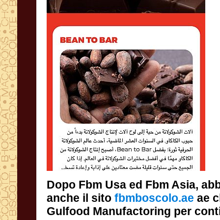
Dopo Fbm Usa ed Fbm Asia, abb
anche il sito
fbmboscolo.ae
ae c
Gulfood Ma