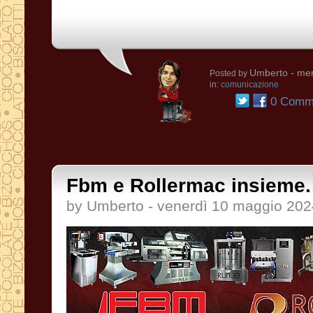
Umberto
- mer
Posted by
in:
comunicazione
0 Comme
Fbm e Rollermac insieme.
by Umberto - venerdì 10 maggio 202