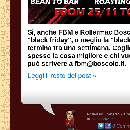
Sì, anche FBM e Rollermac Bosc
"black friday", o meglio la 
termina tra una settimana. Cogl
spesso la cosa migliore e chi vu
può scrivere a fbm@boscolo.it.
Leggi il resto del post »
Umberto
- lun
Posted by
in:
comunicazione
0 Comme