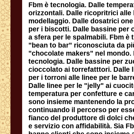
Fbm è tecnologia. Dalle temperat
orizzontali. Dalle ricopritrici 
modellaggio. Dalle dosatrici one shot
per i biscotti. Dalle bassine per cioc
a sfera per le spalmabili. Fbm è te
"bean to bar" riconosciuta da
"chocolate makers" nel mondo.
tecnologia. Dalle bassine per z
cioccolato ai torrefatttori. Dalle li
per i torroni alle linee per le barre
Dalle linee per le "jelly" ai cuo
temperatura per confetture e cara
sono insieme mantenendo la propr
continuando il percorso per ess
fianco del produttore di dolci che v
e servizio con affidabilità. Sia Fb
hanno clienti che sono insieme a
utilizzano i nostri macchinari da tant
Fbm che Rollermac sono a Legna
enorme FBM AREA espongono
disponibile la propria tecnologia 
chiunque voglia apprezzare i macc
Fbm che Rollermac propongono n