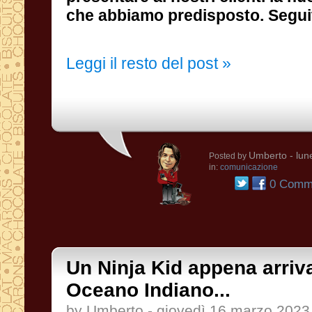
che abbiamo predisposto. Seguit
Leggi il resto del post »
Umberto
- lun
Posted by
in:
comunicazione
0 Comme
Un Ninja Kid appena arriva
Oceano Indiano...
by Umberto - giovedì 16 marzo 2023