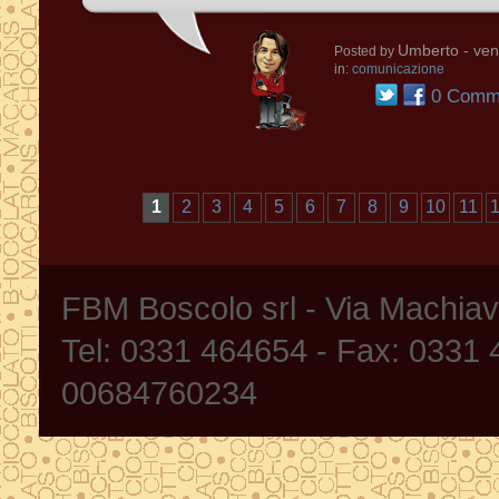
Umberto
- ven
Posted by
in:
comunicazione
0 Comme
1
2
3
4
5
6
7
8
9
10
11
FBM Boscolo srl - Via Machia
Tel: 0331 464654 - Fax: 0331
00684760234