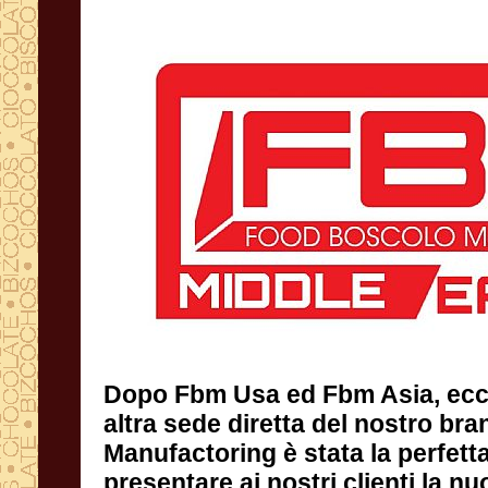
Dopo Fbm Usa ed Fbm Asia, ecco
altra sede diretta del nostro bran
Manufactoring è stata la perfe
presentare ai nostri clienti la n