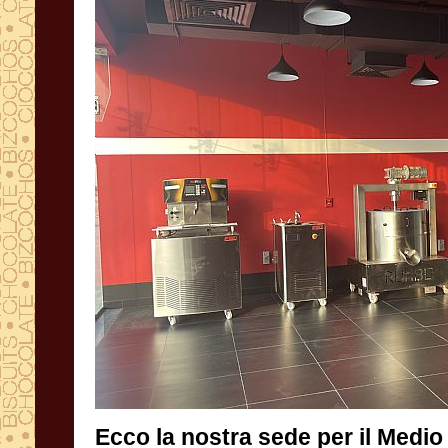
Ecco la nostra sede per il Medio
show room e scuola per un mer