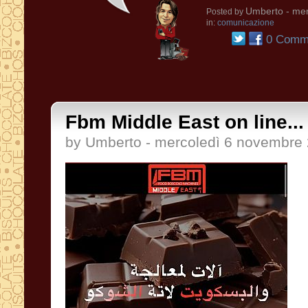
Umberto
- mer
Posted by
in:
comunicazione
0 Comme
Fbm Middle East on line...
by Umberto - mercoledì 6 novembre