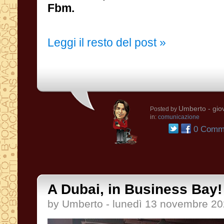
Fbm.
Leggi il resto del post »
Umberto
- gio
Posted by
in:
comunicazione
0 Comme
A Dubai, in Business Bay!
by Umberto - lunedì 13 novembre 2