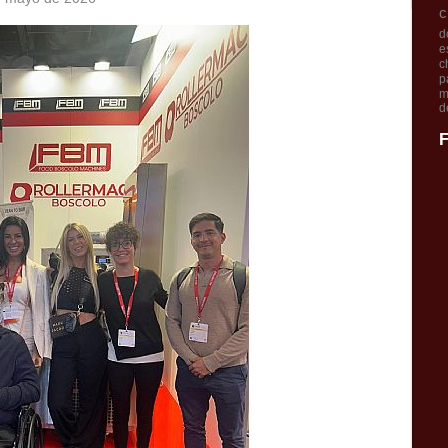
c
d
e
c
p
m
d
F