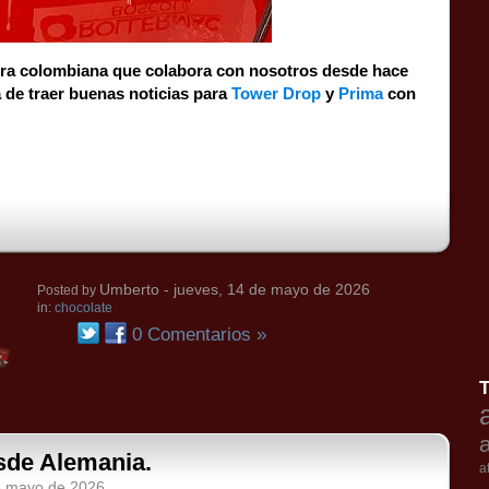
dora colombiana que colabora con nosotros desde hace
de traer buenas noticias para
Tower Drop
y
Prima
con
Umberto
- jueves, 14 de mayo de 2026
Posted by
in:
chocolate
0 Comentarios »
esde Alemania.
a
de mayo de 2026