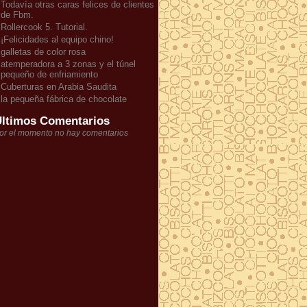
Todavía otras caras felices de clientes
de Fbm.
Rollercook 5. Tutorial.
¡Felicidades al equipo chino!
galletas de color rosa
atemperadora a 3 zonas y el túnel
pequeño de enfriamiento
Cuberturas en Arabia Saudita
la pequeña fábrica de chocolate
ltimos Comentarios
or el momento no hay comentarios