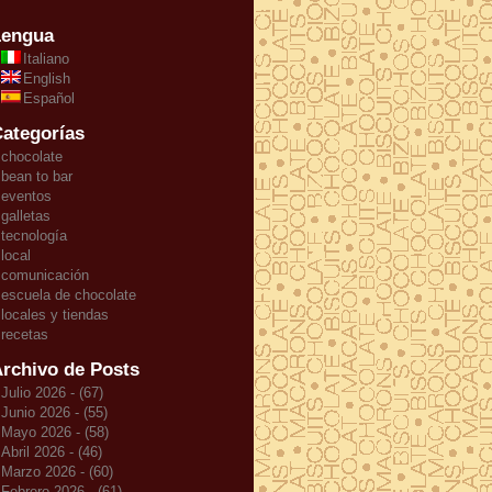
Lengua
Italiano
English
Español
ategorías
chocolate
bean to bar
eventos
galletas
tecnología
local
comunicación
escuela de chocolate
locales y tiendas
recetas
rchivo de Posts
Julio 2026 - (67)
Junio 2026 - (55)
Mayo 2026 - (58)
Abril 2026 - (46)
Marzo 2026 - (60)
Febrero 2026 - (61)