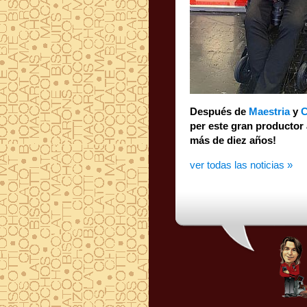
Después de
Maestria
y
C
más de diez años!
ver todas las noticias »