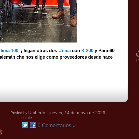
lima 100
, ¡llegan otras dos
Unica
con
K 200
y Pann60
per este gran productor alemán che nos elige como proveedores desde hace
Ú
P
Umberto
- jueves, 14 de mayo de 2026
Posted by
in:
chocolate
0 Comentarios »