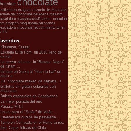
chocolate
hocolate
osificadora
dragees
escuela de chocolate
scuela del chocolate
heladeria
maestro
hocolatero
maquina dosificadora
maquina
ara dragees
máquinaria bizcochos
ezcladora chocolate
recubrimiento
túnel
e frío
avoritos
Kinshasa, Congo.
Escuela Elite Fbm: un 2015 lleno de
éxitos!
La receta del mes: la "Bosque Negro"
de Knam ...
Incluso en Suiza el "bean to bar" se
duplica ...
¡El "chocolate maker" de Yakarta...!
Galletas sin gluten cubiertas con
chocolate
Dulces especiales en Casablanca
La mejor portada del año
Pascua 2013
Listos para el "Salón" de Milán ...
Vuelven los cursos de pastelería...
También Compatta en el Reino Unido...
Ibie. Caras felices de Chile...