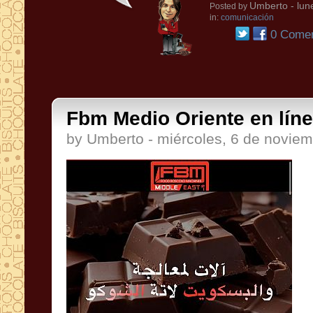
Umberto
- lun
Posted by
in:
comunicación
0 Comen
Fbm Medio Oriente en línea
by Umberto - miércoles, 6 de novie