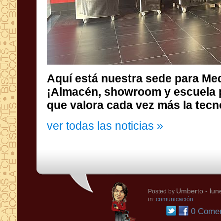
Aquí está nuestra sede para Med
¡Almacén, showroom y escuela par
que valora cada vez más la tecn
ver todas las noticias »
Umberto
- lun
Posted by
in:
comunicación
0 Comen