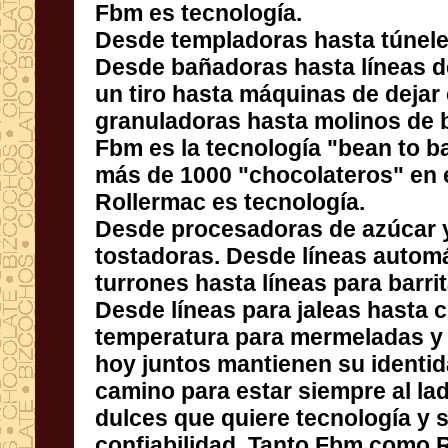
Fbm es tecnología.
Desde templadoras hasta túnele
Desde bañadoras hasta líneas de 
un tiro hasta máquinas de dej
granuladoras hasta molinos de bo
Fbm es la tecnología "bean to bar
más de 1000 "chocolateros" en 
Rollermac es tecnología.
Desde procesadoras de azúcar y
tostadoras. Desde líneas a
turrones hasta líneas para barr
Desde líneas para jaleas hasta 
temperatura para mermeladas y 
hoy juntos mantienen su identid
camino para estar siempre al lado
dulces que quiere tecnología
confiabilidad. Tanto Fbm como 
clientes que están con nosotros 
nuestras máquinas desde ha
tanto Fbm como Rollermac e
donde en la enorme FBM AREA 
su tecnología a disposición d
quiera apreciar la maquinaria. 
Rollermac ofrece en el mercado