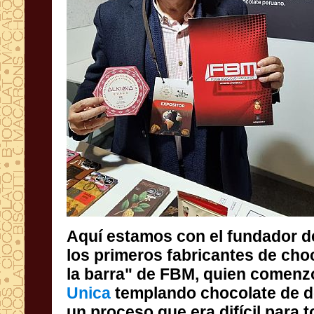
Aquí estamos con el fundador de
los primeros fabricantes de choc
la barra" de FBM, quien comenz
Unica
templando chocolate de d
un proceso que era difícil pa