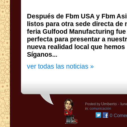
Después de Fbm USA y Fbm Asi
listos para otra sede directa de 
feria Gulfood Manufacturing fu
perfecta para presentar a nues
nueva realidad local que h
Síganos...
ver todas las noticias »
Umberto
- lun
Posted by
in:
comunicación
0 Comen