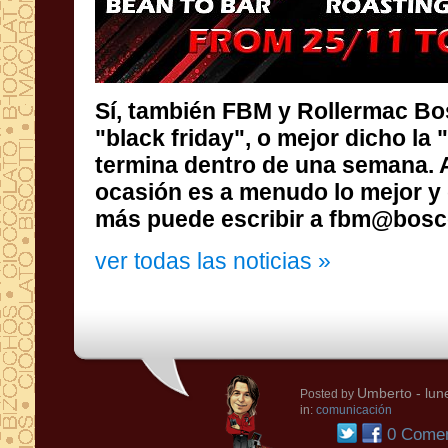
Sí, también FBM y Rollermac Bo
"black friday", o mejor dicho la
termina dentro de una seman
ocasión es a menudo lo mejor y 
más puede escribir a fbm@bosco
ver todas las noticias »
Umberto
- lun
Posted by
in:
comunicación
0 Comen