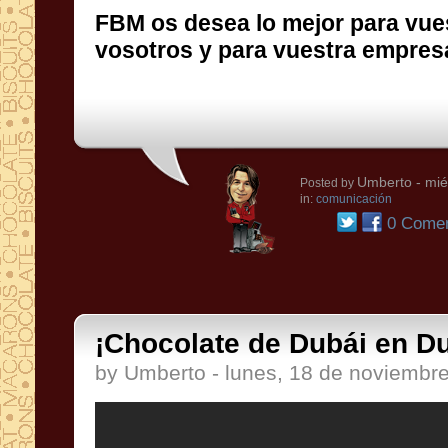
FBM os desea lo mejor para vues
vosotros y para vuestra empresa
Umberto
- mié
Posted by
in:
comunicación
0 Comen
¡Chocolate de Dubái en Du
by Umberto - lunes, 18 de noviembr