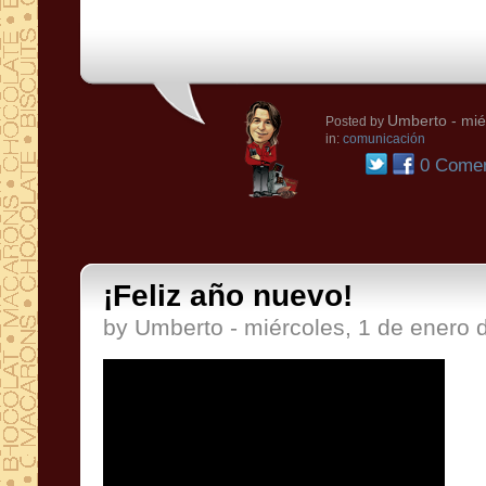
Umberto
- mié
Posted by
in:
comunicación
0 Comen
¡Feliz año nuevo!
by Umberto - miércoles, 1 de enero 