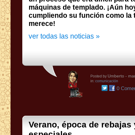
máquinas de templado. ¡Aún ho
merece!
ver todas las noticias »
Umberto
- mar
Posted by
in:
comunicación
0 Comen
Verano, época de rebajas 
especiales...