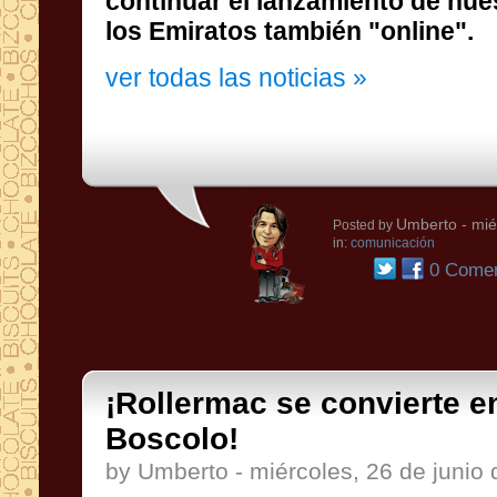
los Emiratos también "online".
ver todas las noticias »
Umberto
- mié
Posted by
in:
comunicación
0 Comen
¡Rollermac se convierte e
Boscolo!
by Umberto - miércoles, 26 de junio