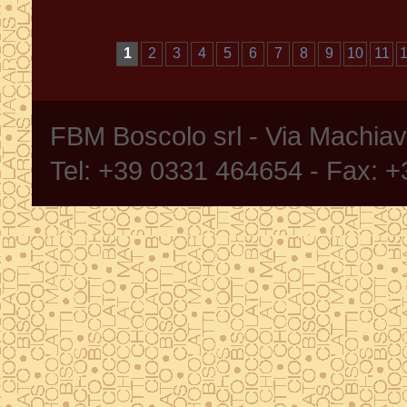
1
2
3
4
5
6
7
8
9
10
11
FBM Boscolo srl - Via Machia
Tel: +39 0331 464654 - Fax: 