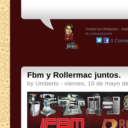
Umberto
- mié
Posted by
in:
comunicación
0 Comen
Fbm y Rollermac juntos.
by Umberto - viernes, 10 de mayo d