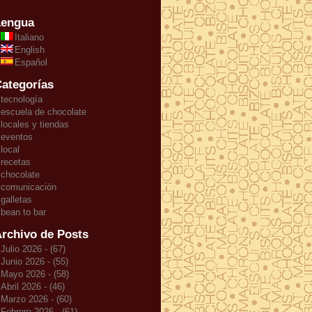
Lengua
Italiano
English
Español
ategorías
tecnología
escuela de chocolate
locales y tiendas
eventos
local
recetas
chocolate
comunicación
galletas
bean to bar
rchivo de Posts
Julio 2026 - (67)
Junio 2026 - (55)
Mayo 2026 - (58)
Abril 2026 - (46)
Marzo 2026 - (60)
Febrero 2026 - (61)