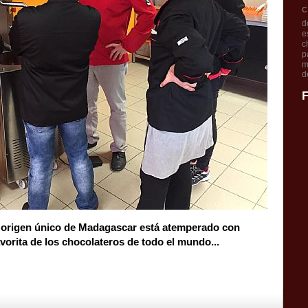
c
d
e
c
p
m
d
F
 origen único de Madagascar está atemperado con
orita de los chocolateros de todo el mundo...