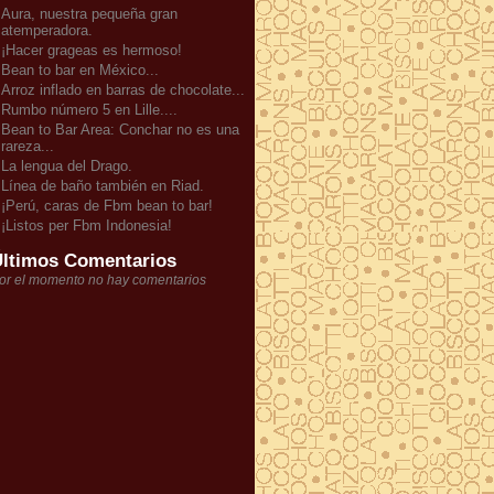
Aura, nuestra pequeña gran
atemperadora.
¡Hacer grageas es hermoso!
Bean to bar en México...
Arroz inflado en barras de chocolate...
Rumbo número 5 en Lille....
Bean to Bar Area: Conchar no es una
rareza...
La lengua del Drago.
Línea de baño también en Riad.
¡Perú, caras de Fbm bean to bar!
¡Listos per Fbm Indonesia!
ltimos Comentarios
or el momento no hay comentarios