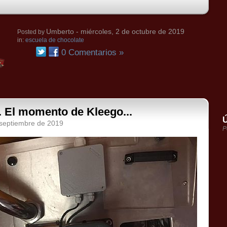
Umberto
- miércoles, 2 de octubre de 2019
Posted by
in:
escuela de chocolate
0 Comentarios »
. El momento de Kleego...
Ú
 septiembre de 2019
P