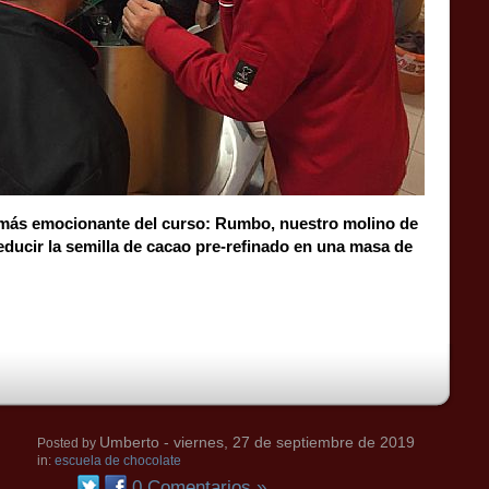
 más emocionante del curso: Rumbo, nuestro molino de
educir la semilla de cacao pre-refinado en una masa de
Umberto
- viernes, 27 de septiembre de 2019
Posted by
in:
escuela de chocolate
0 Comentarios »