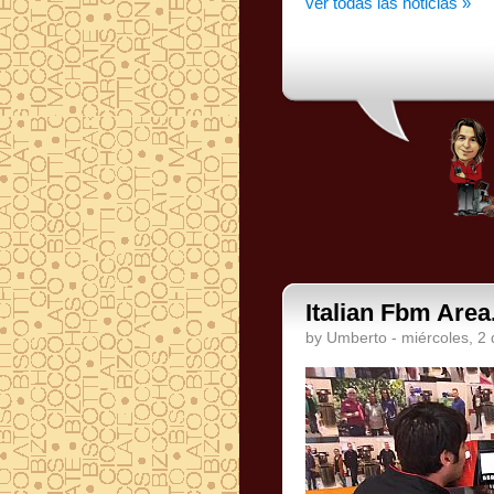
ver todas las noticias »
Italian Fbm Area
by Umberto - miércoles, 2