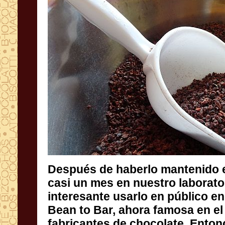
Después de haberlo mantenido 
casi un mes en nuestro labora
interesante usarlo en públic
Bean to Bar, ahora famosa en
fabricantes de chocolate. Ento
entre colegas, inmediatam
navegar rápidamente. Ninja Be
hay para cortar y limpiar los gr
menor tiempo posible. ¡Pero 
como una gran máquina que 