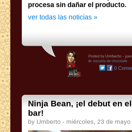
procesa sin dañar el producto.
ver todas las noticias »
Umberto
- jue
Posted by
in:
escuela de chocolate
0 Comen
Ninja Bean, ¡el debut en e
bar!
by Umberto - miércoles, 23 de mayo