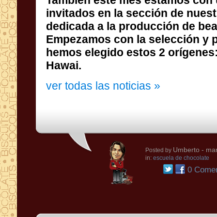
También este mes estamos con 
invitados en la sección de
dedicada a la producción 
Empezamos con la selección 
hemos elegido estos 2 orígene
Hawai.
ver todas las noticias »
Umberto
- mar
Posted by
in:
escuela de chocolate
0 Comen