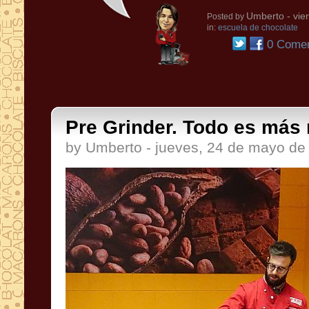
Umberto
- vie
Posted by
in:
escuela de chocolate
0 Comen
Pre Grinder. Todo es más r
by Umberto - jueves, 24 de mayo de