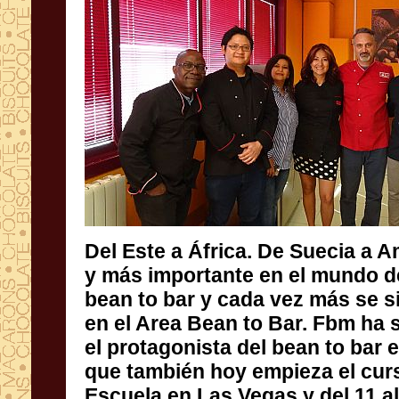
Del Este a África. De Suecia a A
y más importante en el mundo d
bean to bar y cada vez más se 
en el Area Bean to Bar. Fbm ha
el protagonista del bean to ba
que también hoy empieza el 
Escuela en Las Vegas y del 11