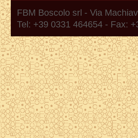
FBM Boscolo srl - Via Machia
Tel: +39 0331 464654 - Fax: 