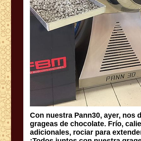
Con nuestra Pann30, ayer, nos 
grageas de chocolate. Frío, 
adicionales, rociar para exten
¡Todos juntos con nuestra grag