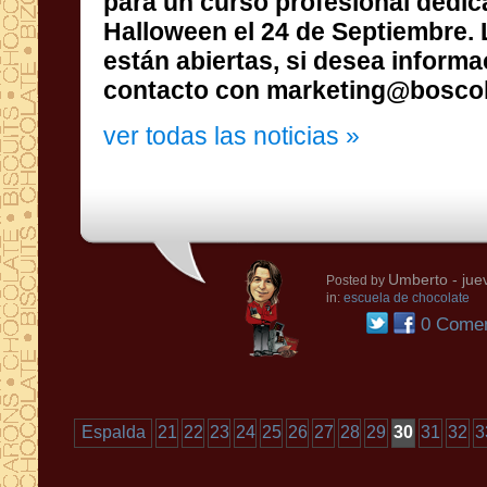
contacto con marketing@boscolo
ver todas las noticias »
Umberto
- jue
Posted by
in:
escuela de chocolate
0 Comen
Espalda
21
22
23
24
25
26
27
28
29
30
31
32
3