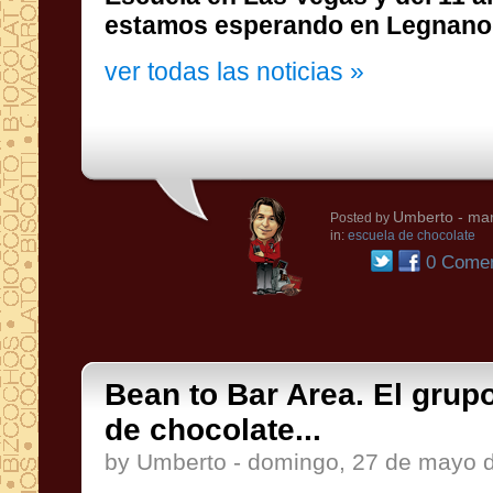
estamos esperando en Legnano
ver todas las noticias »
Umberto
- mar
Posted by
in:
escuela de chocolate
0 Comen
Bean to Bar Area. El grup
de chocolate...
by Umberto - domingo, 27 de mayo 