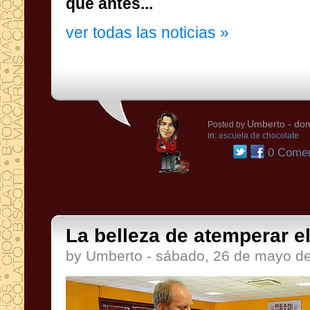
que antes...
ver todas las noticias »
Umberto
- dom
Posted by
in:
escuela de chocolate
0 Comen
La belleza de atemperar el 
by Umberto - sábado, 26 de mayo d