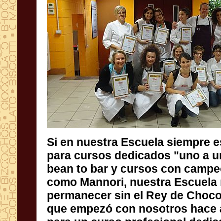
Si en nuestra Escuela siempre 
para cursos dedicados "uno a u
bean to bar y cursos con campe
como Mannori, nuestra Esc
permanecer sin el Rey de Chocola
que empezó con nosotros hace 
para un curso profesional dedi
Halloween el 24 de Septiembre. L
están abiertas, si desea informa