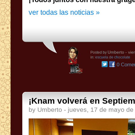
ver todas las noticias »
Umberto
- vie
Posted by
in:
escuela de chocolate
0 Comen
¡Knam volverá en Septiem
by Umberto - jueves, 17 de mayo de