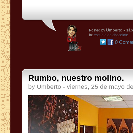
Umberto
- sáb
Posted by
in:
escuela de chocolate
0 Comen
Rumbo, nuestro molino.
by Umberto - viernes, 25 de mayo d