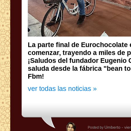
La parte final de Eurochocolate 
comenzar, trayendo a miles de pe
¡Saludos del fundador Eugenio Gu
saluda desde la fábrica "bean to 
Fbm!
ver todas las noticias »
Umberto
- vie
Posted by