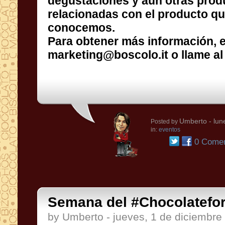
conocemos.
Para obtener más información, e
marketing@boscolo.it o llame a
Umberto
- lun
Posted by
in:
eventos
0 Comen
Semana del #Chocolatefor
by Umberto - jueves, 1 de diciembre