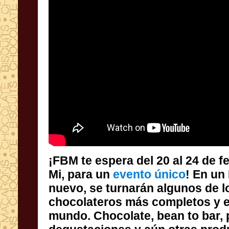
¡FBM te espera del 20 al 24 de 
Mi, para un
evento único
! En un
nuevo, se turn
chocolateros 
mundo. Chocolate
degustacione
relacionadas