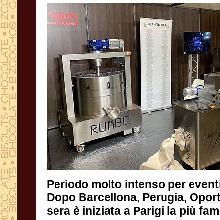
Periodo molto intenso per eventi
Dopo Barcellona, Perugia, Oporto,
sera è iniziata a Parigi 
manifestazione dedicata al cioccol
ovviamente, nel villaggio "bean to