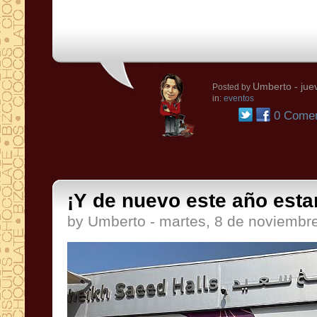
Umberto
- jue
Posted by
in:
eventos
0 Comen
¡Y de nuevo este año est
by Umberto - martes, 8 de noviembr