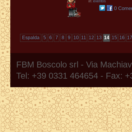
in:
eventos
0 Comen
Espalda
5
6
7
8
9
10
11
12
13
14
15
16
1
FBM Boscolo srl - Via Machia
Tel: +39 0331 464654 - Fax: 