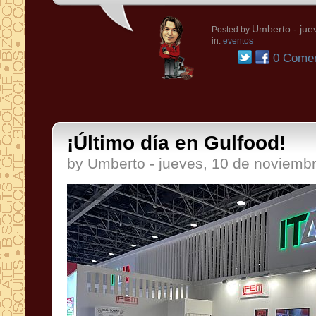
Umberto
- jue
Posted by
in:
eventos
0 Comen
¡Último día en Gulfood!
by Umberto - jueves, 10 de noviemb