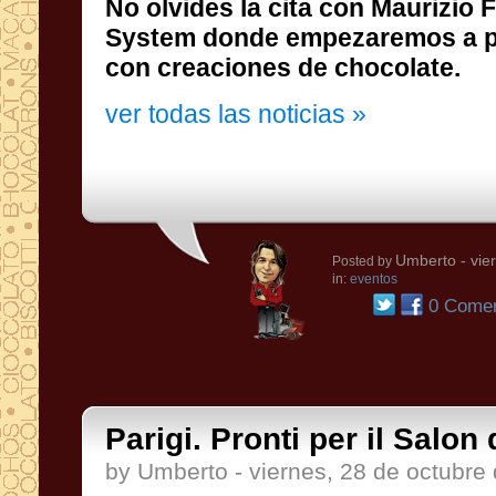
No olvides la cita con Maurizio 
System donde empezaremos a prepar
con creaciones de chocolate.
ver todas las noticias »
Umberto
- vie
Posted by
in:
eventos
0 Comen
Parigi. Pronti per il Salon
by Umberto - viernes, 28 de octubre