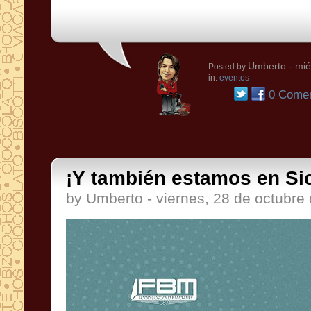
Umberto
- mié
Posted by
in:
eventos
0 Comen
¡Y también estamos en Sic
by Umberto - viernes, 28 de octubre