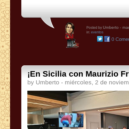
Umberto
- mar
Posted by
in:
eventos
0 Comen
¡En Sicilia con Maurizio F
by Umberto - miércoles, 2 de novie