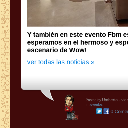
Y también en este evento Fbm es
esperamos en el hermoso y
escenario de Wow!
ver todas las noticias »
Umberto
- vie
Posted by
in:
eventos
0 Comen