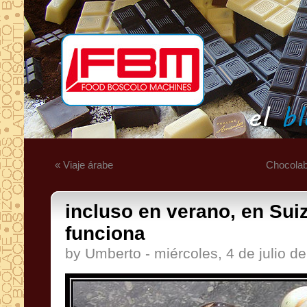
« Viaje árabe
Chocolab
incluso en verano, en Suiz
funciona
by Umberto - miércoles, 4 de julio d