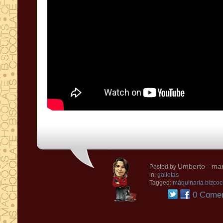
Umberto
- mar
Posted by
in:
galletas
Tagged:
máquinaria bizco
0 Comen