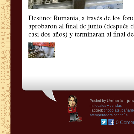
Destino: Rumania, a través de los fon
aprobaron al final de junio (después de
casi dos años) y terminaran al final de 
Umberto
- jue
Posted by
in:
locales y tiendas
Tagged:
chocolate
,
bañardo
atemperadora continúa
0 Comen