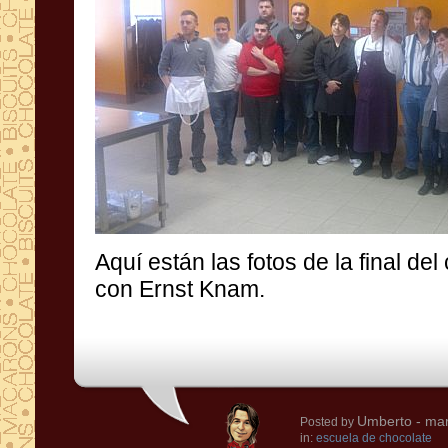
Aquí
están las fotos de
la
final del
con
Ernst
Knam
.
Umberto
- mar
Posted by
in:
escuela de chocolate