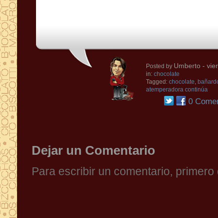
Umberto
- vie
Posted by
in:
chocolate
Tagged:
chocolate
,
bañardo
atemperadora continúa
0 Comen
Dejar un Comentario
Para escribir un comentario, primer