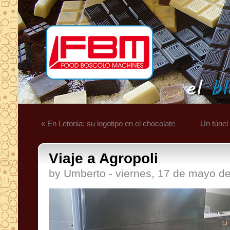
« En Letonia: su logotipo en el chocolate
Un túnel
Viaje a Agropoli
by Umberto - viernes, 17 de mayo d