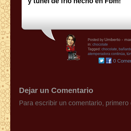
y tùnel de frío
hecho
en
Fbm
!
Umberto
- mar
Posted by
in:
chocolate
Tagged:
chocolate
,
bañardo
atemperadora continúa
,
tún
0 Comen
Dejar un Comentario
Para escribir un comentario, primer