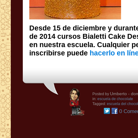
Desde 15 de diciembre
y durant
de
2014
cursos
Bialetti
Cake
De
en
nuestra escuela.
Cualquier p
inscribirse
puede
hacerlo en lín
Umberto
- dom
Posted by
in:
escuela de chocolate
Tagged:
escuela del choco
0 Comen