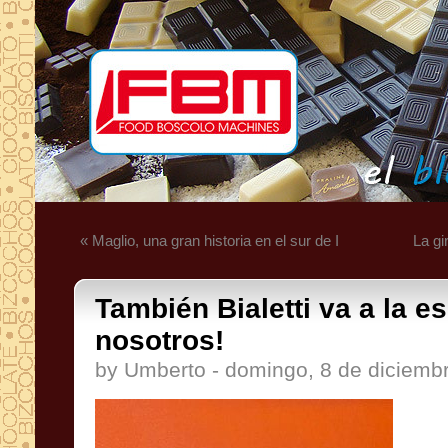
« Maglio, una gran historia en el sur de I
La gi
También Bialetti va a la e
nosotros!
by Umberto - domingo, 8 de diciemb