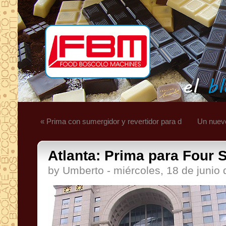
« Prima con sumergidor y revertidor para d
Un nuevo
Atlanta: Prima para Four 
by Umberto - miércoles, 18 de junio