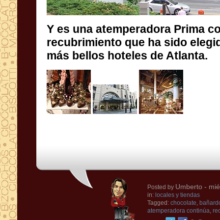
Y es
una atemperadora Prima co
recubrimiento
que ha sido elegi
más bellos hoteles de
Atlanta.
Umberto
- mié
Posted by
in:
locales y tiendas
Tagged:
chocolate
,
bañardo
atemperadora continúa
,
re