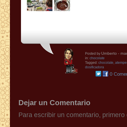
Umberto
- mar
Posted by
in:
chocolate
Tagged:
chocolate
,
atempe
dosificadora
0 Comen
Dejar un Comentario
Para escribir un comentario, primer