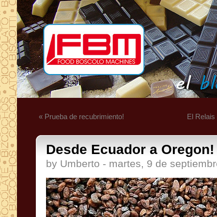
« Prueba de recubrimiento!
El Relais
Desde Ecuador a Oregon!
by Umberto - martes, 9 de septiemb