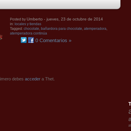
Umberto
- jueves, 23 de octubre de 2014
Posted by
in:
locales y tiendas
Tagged:
chocolate
,
bañardora para chocolate
,
atemperadora
,
atemperadora continúa
0 Comentarios »
primero debes
acceder
a Thet.
a