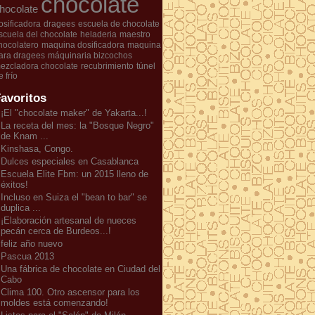
chocolate
hocolate
osificadora
dragees
escuela de chocolate
scuela del chocolate
heladeria
maestro
hocolatero
maquina dosificadora
maquina
ara dragees
máquinaria bizcochos
ezcladora chocolate
recubrimiento
túnel
e frío
avoritos
¡El "chocolate maker" de Yakarta...!
La receta del mes: la "Bosque Negro"
de Knam ...
Kinshasa, Congo.
Dulces especiales en Casablanca
Escuela Elite Fbm: un 2015 lleno de
éxitos!
Incluso en Suiza el "bean to bar" se
duplica ...
¡Elaboración artesanal de nueces
pecán cerca de Burdeos...!
feliz año nuevo
Pascua 2013
Una fábrica de chocolate en Ciudad del
Cabo
Clima 100. Otro ascensor para los
moldes está comenzando!