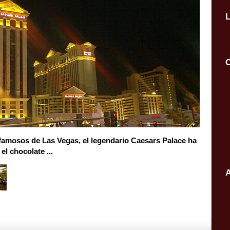
C
 famosos de
Las Vegas
,
el legendario
Caesars Palace
ha
el
chocolate
...
A