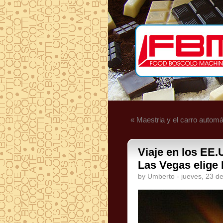
« Maestria y el carro automá
Viaje en los EE.
Las Vegas elige
by Umberto - jueves, 23 d