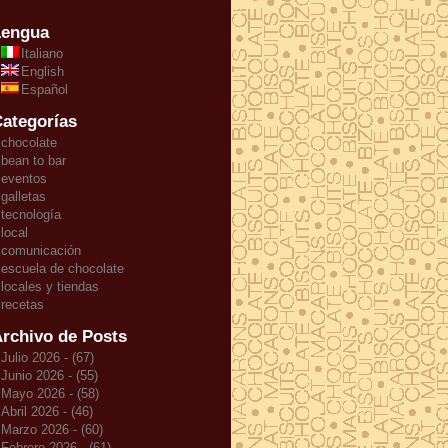
Lengua
Italiano
English
Español
ategorías
chocolate
bean to bar
eventos
galletas
tecnología
local
comunicación
escuela de chocolate
locales y tiendas
recetas
rchivo de Posts
Julio 2026 - (67)
Junio 2026 - (55)
Mayo 2026 - (58)
Abril 2026 - (46)
Marzo 2026 - (60)
Febrero 2026 - (61)