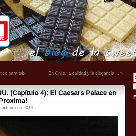
tico para tabl
En Chile, la calidad y la elegancia ... »
UU. (Capítulo 4): El Caesars Palace en
 Proxima!
e octubre de 2014