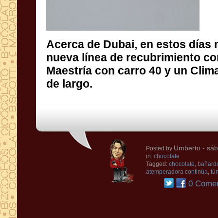
Acerca de
Dubai
,
en estos días
nueva línea de
recubrimiento
co
Maestría
con carro
40 y
un
Clim
de largo
.
Umberto
- sáb
Posted by
in:
chocolate
Tagged:
chocolate
,
bañardo
atemperadora continúa
,
tún
0 Comen