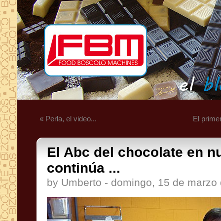
« Perla, el video...
El prime
El Abc del chocolate en n
continúa ...
by Umberto - domingo, 15 de marzo