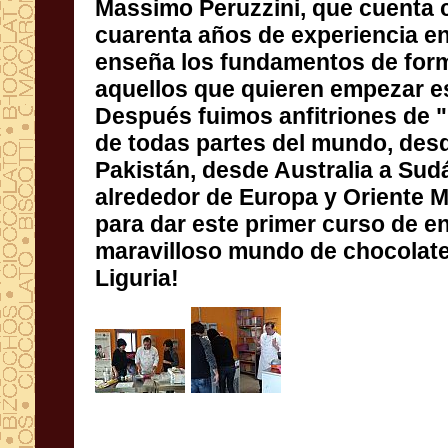
Massimo
Peruzzini
, que cuenta 
cuarenta años
de experiencia en
enseña los fundamentos
de form
aquellos que quieren
empezar
e
Después
fuimos anfitriones de
"
de todas partes del
mundo
,
desd
Pakistán
, desde
Australia
a Sudá
alrededor de
Europa y Oriente M
para
dar este primer
curso de
e
maravilloso mundo de
chocolate
Liguria
!