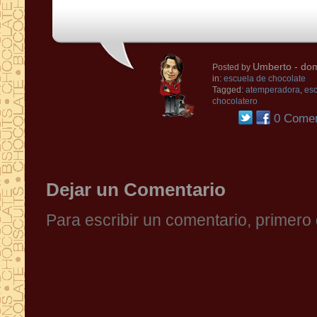
Umberto
- dom
Posted by
in:
escuela de chocolate
Tagged:
atemperadora
,
esc
chocolatero
0 Comen
Dejar un Comentario
Para escribir un comentario, primer