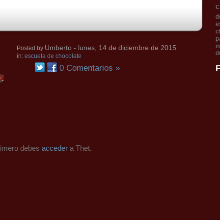
c
d
e
c
p
m
Umberto
- lunes, 14 de diciembre de 2015
Posted by
d
in:
escuela de chocolate
0 Comentarios »
F
primero debes
acceder
a Thet.