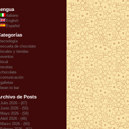
Lengua
Italiano
English
Español
ategorías
tecnología
escuela de chocolate
locales y tiendas
eventos
local
recetas
chocolate
comunicación
galletas
bean to bar
rchivo de Posts
Julio 2026 - (67)
Junio 2026 - (55)
Mayo 2026 - (58)
Abril 2026 - (46)
Marzo 2026 - (60)
Febrero 2026 - (61)