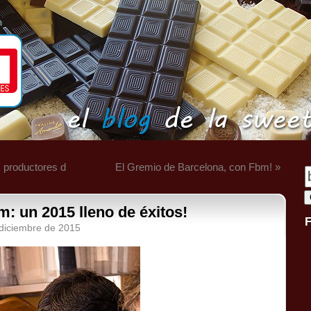
s productores d
El Gremio de Barcelona, con Fbm! »
m: un 2015 lleno de éxitos!
 diciembre de 2015