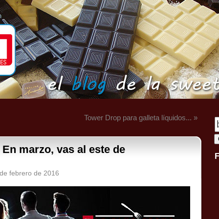
Tower Drop para galleta líquidos... »
. En marzo, vas al este de
de febrero de 2016