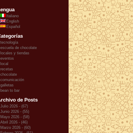
Lengua
Italiano
English
Español
ategorías
tecnología
escuela de chocolate
locales y tiendas
eventos
local
recetas
chocolate
comunicación
galletas
bean to bar
rchivo de Posts
Julio 2026 - (67)
Junio 2026 - (55)
Mayo 2026 - (58)
Abril 2026 - (46)
Marzo 2026 - (60)
Febrero 2026 - (61)