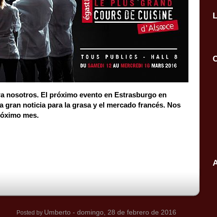
C
a nosotros. El próximo evento en Estrasburgo en
gran noticia para la grasa y el mercado francés. Nos
próximo mes.
A
Umberto
- domingo, 28 de febrero de 2016
Posted by