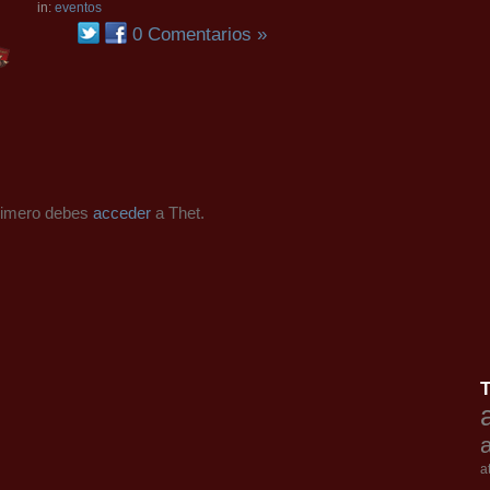
in:
eventos
0 Comentarios »
primero debes
acceder
a Thet.
a