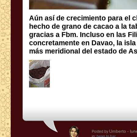
Aún así de crecimiento para el 
hecho de grano de cacao a la ta
gracias a Fbm. Incluso en las
concretamente en Davao, la isl
más meridional del estado de As
Umberto
- lun
Posted by
in:
bean to bar