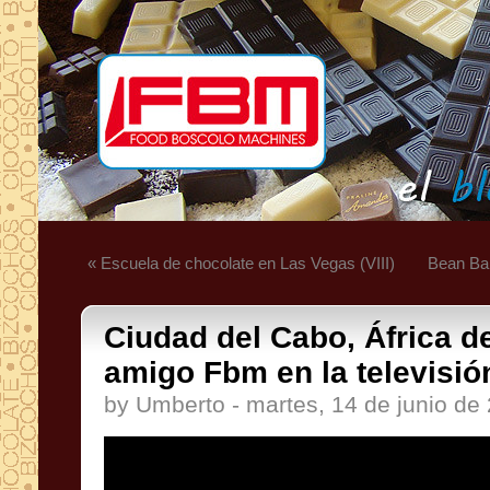
« Escuela de chocolate en Las Vegas (VIII)
Bean Bar
Ciudad del Cabo, África d
amigo Fbm en la televisión
by Umberto - martes, 14 de junio de