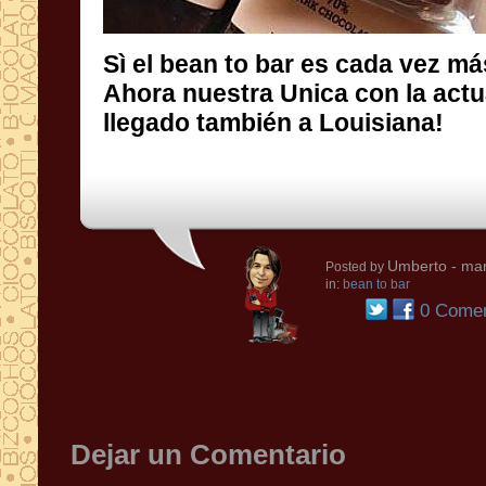
Sì el bean to bar es cada vez m
Ahora nuestra Unica con la actua
llegado también a Louisiana!
Umberto
- mar
Posted by
in:
bean to bar
0 Comen
Dejar un Comentario