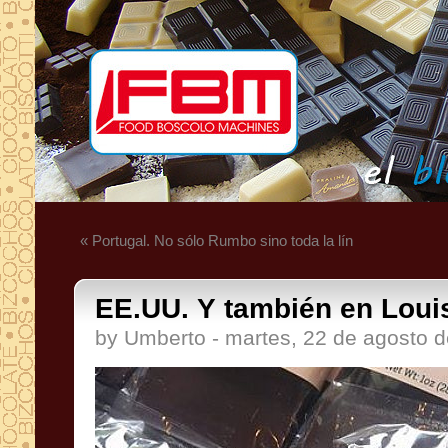
« Portugal. No sólo Rumbo sino toda la lín
EE.UU. Y también en Louis
by Umberto - martes, 22 de agosto 