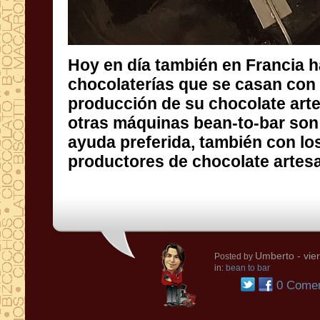
Hoy en día también en Francia 
chocolaterías que se casan con 
producción de su chocolate artesa
otras máquinas bean-to-bar son cad
ayuda preferida, también con lo
productores de chocolate artesa
Umberto
- vie
Posted by
in:
bean to bar
0 Comen