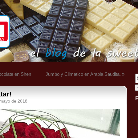
ocolate en Shen
Jumbo y Climatico en Arabia Saudita. »
tar!
e mayo de 2018