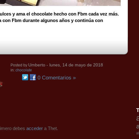
ulces y ama el chocolate hecho con Fbm cada vez más.
baja con Fbm durante algunos años y continúa con
Umberto
- lunes, 14 de mayo de 2018
Posted by
in:
chocolate
0 Comentarios »
primero debes
acceder
a Thet.
a