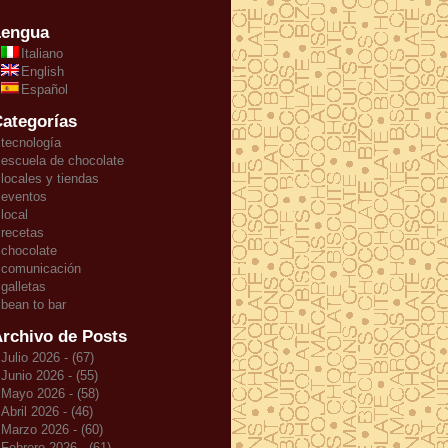
Lengua
Italiano
English
Español
ategorías
tecnología
escuela de chocolate
locales y tiendas
eventos
local
recetas
chocolate
comunicación
galletas
bean to bar
rchivo de Posts
Julio 2026 - (67)
Junio 2026 - (55)
Mayo 2026 - (58)
Abril 2026 - (46)
Marzo 2026 - (60)
Febrero 2026 - (61)