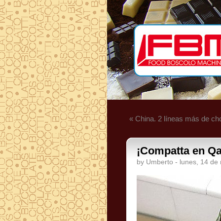
« China. 2 líneas más de ch
¡Compatta en Qa
by Umberto - lunes, 14 d