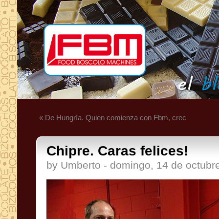
« De Hungría. Quien comienza con Fbm, crec
Chipre. Caras felices!
by Umberto - domingo, 14 de octubr