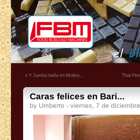
« Y Jumbo baña en Molise...
Thai Fbm
Caras felices en Bari...
by Umberto - viernes, 7 de diciembr