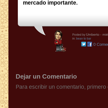
mercado importante.
Umberto
- mié
Posted by
in:
bean to bar
0 Comen
Dejar un Comentario
Para escribir un comentario, primer