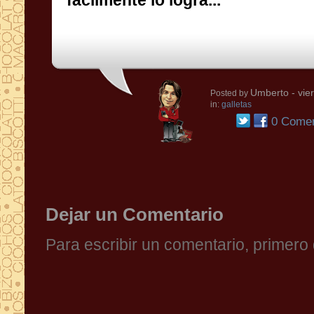
fácilmente lo logra...
Umberto
- vie
Posted by
in:
galletas
0 Comen
Dejar un Comentario
Para escribir un comentario, primer