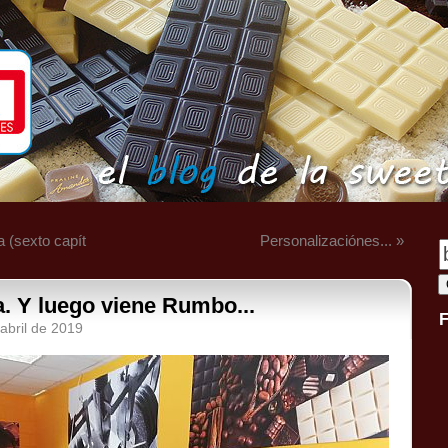
a (sexto capít
Personalizaciónes... »
. Y luego viene Rumbo...
abril de 2019