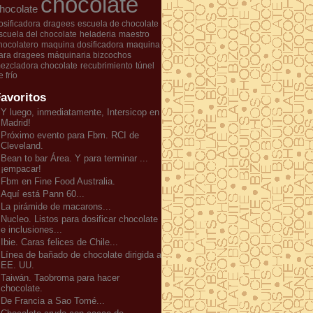
chocolate
hocolate
osificadora
dragees
escuela de chocolate
scuela del chocolate
heladeria
maestro
hocolatero
maquina dosificadora
maquina
ara dragees
máquinaria bizcochos
ezcladora chocolate
recubrimiento
túnel
e frío
avoritos
Y luego, inmediatamente, Intersicop en
Madrid!
Próximo evento para Fbm. RCI de
Cleveland.
Bean to bar Área. Y para terminar ...
¡empacar!
Fbm en Fine Food Australia.
Aquí está Pann 60...
La pirámide de macarons...
Nucleo. Listos para dosificar chocolate
e inclusiones...
Ibie. Caras felices de Chile...
Línea de bañado de chocolate dirigida a
EE. UU.
Taiwán. Taobroma para hacer
chocolate.
De Francia a Sao Tomé...