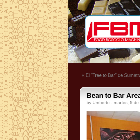
« El "Tree to Bar" de Sumatr
Bean to Bar Area
by Umberto - martes, 9 de 