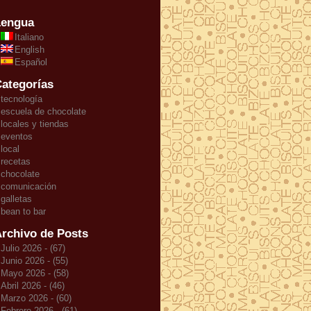
Lengua
Italiano
English
Español
ategorías
tecnología
escuela de chocolate
locales y tiendas
eventos
local
recetas
chocolate
comunicación
galletas
bean to bar
rchivo de Posts
Julio 2026 - (67)
Junio 2026 - (55)
Mayo 2026 - (58)
Abril 2026 - (46)
Marzo 2026 - (60)
Febrero 2026 - (61)