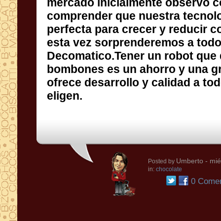
eligen.
Umberto
- mié
Posted by
in:
chocolate
0 Comen