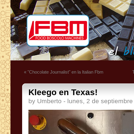
« "Chocolate Journalist" en la Italian Fbm
Kleego en Texas!
by Umberto - lunes, 2 de septiembre