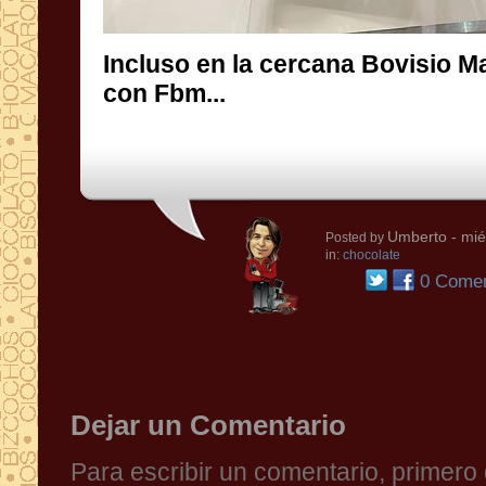
Incluso en la cercana Bovisio M
con Fbm...
Umberto
- mié
Posted by
in:
chocolate
0 Comen
Dejar un Comentario
Para escribir un comentario, primer