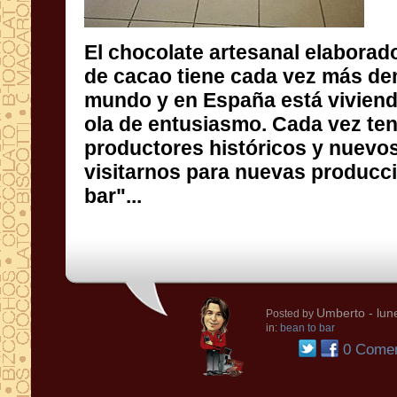
El chocolate artesanal elaborado
de cacao tiene cada vez m
mundo y en España está vivie
ola de entusiasmo. Cada 
productores históricos y nu
visitarnos para nuevas prod
bar"...
Umberto
- lun
Posted by
in:
bean to bar
0 Comen