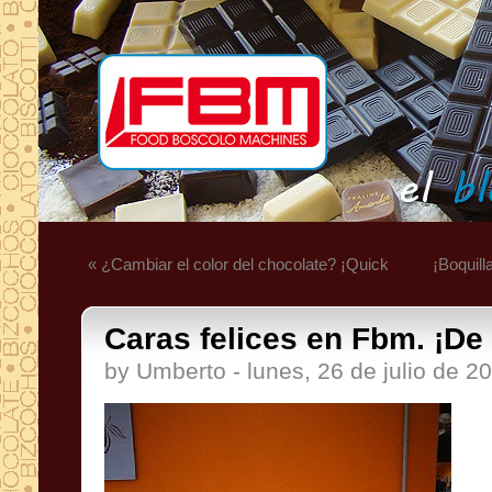
« ¿Cambiar el color del chocolate? ¡Quick
¡Boquill
Caras felices en Fbm. ¡De
by Umberto - lunes, 26 de julio de 2