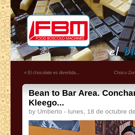
« El chocolate es divertida...
Choco Zone
Bean to Bar Area. Conch
Kleego...
by Umberto - lunes, 18 de octubre d