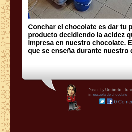
Conchar el chocolate es dar tu p
producto decidiendo la acidez que
impresa en nuestro chocolate. Est
que se enseña durante nuestro 
Umberto
- lun
Posted by
in:
escuela de chocolate
0 Comen