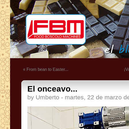
« From bean to Easter...
¡V
El onceavo...
by Umberto - martes, 22 de marzo d