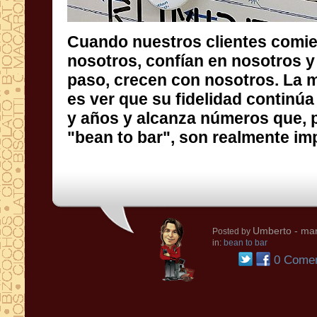
Cuando nuestros clientes comi
nosotros, confían en nosotros y lu
paso, crecen con nosotros. La mejor s
es ver que su fidelidad continúa desp
y años y alcanza números que, para 
"bean to bar", son realmente im
Umberto
- mar
Posted by
in:
bean to bar
0 Comen