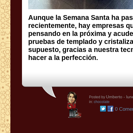
Aunque la Semana Santa ha pa
recientemente, hay empresas que ya 
pensando en la próxima y acuden a Fbm par
pruebas de templado y cristalización que
supuesto, gracias a nuestra tecnología po
hacer a la perfección.
Umberto
- lun
Posted by
in:
chocolate
0 Comen