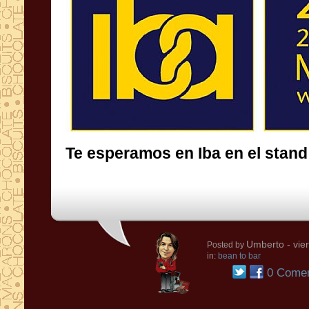
Te esperamos en Iba en el stan
Umberto
- vie
Posted by
in:
bean to bar
0 Comen