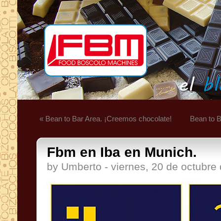
« Bean to Bar Area. ¡Creemos chocolate!
Bean to B
Fbm en Iba en Munich.
by Umberto - viernes, 20 de octubre