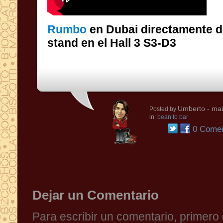
Rumbo
en Dubai directamente 
stand en el Hall 3 S3-D3
Umberto
- mar
Posted by
in:
bean to bar
0 Comen
Dejar un Comentario
Para escribir un comentario, primer