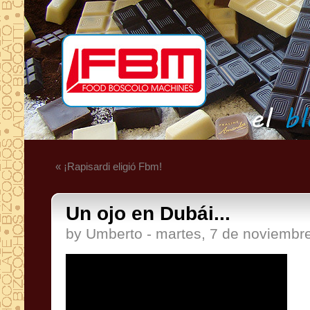
« ¡Rapisardi eligió Fbm!
Un ojo en Dubái...
by Umberto - martes, 7 de noviembr