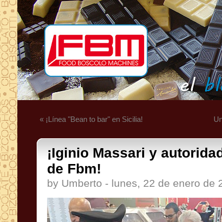
« ¡Línea "Bean to bar" en Sicilia!
Un
¡Iginio Massari y autorida
de Fbm!
by Umberto - lunes, 22 de enero de 