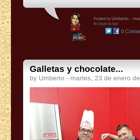
Umberto
- mar
Posted by
in:
bean to bar
0 Comen
Galletas y chocolate...
by Umberto - martes, 23 de enero d