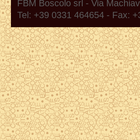
FBM Boscolo srl - Via Machia
Tel: +39 0331 464654 - Fax: 