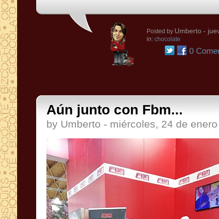
Umberto
- jue
Posted by
in:
chocolate
0 Comen
Aún junto con Fbm...
by Umberto - miércoles, 24 de ener