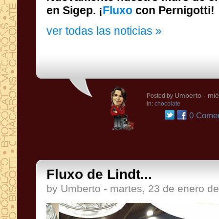
en Sigep. ¡
Fluxo
con Pernigotti!
ver todas las noticias »
Umberto
- mié
Posted by
in:
chocolate
0 Comen
Fluxo de Lindt...
by Umberto - martes, 23 de enero d