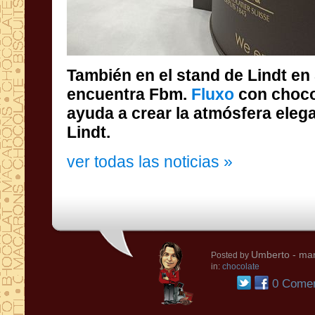
También en el stand de Lindt en
encuentra Fbm.
Fluxo
con choco
ayuda a crear la at
Lindt.
ver todas las noticias »
Umberto
- mar
Posted by
in:
chocolate
0 Comen