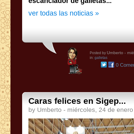
escanciador de galletas...
ver todas las noticias »
Umberto
- mié
Posted by
in:
galletas
0 Comen
Caras felices en Sigep...
by Umberto - miércoles, 24 de ener