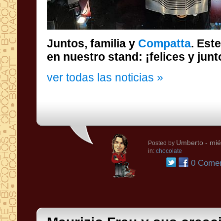
Juntos, familia y
Compatta
. Est
en nuestro stand: ¡felices y junt
ver todas las noticias »
Umberto
- mié
Posted by
in:
chocolate
0 Comen