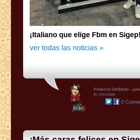
¡Italiano que elige Fbm en Sigep
ver todas las noticias »
Umberto
- jue
Posted by
in:
chocolate
0 Comen
¡Más caras felices en Sige