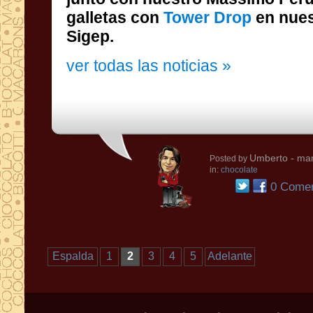
galletas con
Tower Drop
en nues
Sigep.
ver todas las noticias »
Umberto
- mar
Posted by
in:
chocolate
0 Comen
Espalda
1
2
3
4
5
Adelante