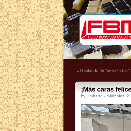
« Hablando de "bean to bar".
¡Más caras felic
by Umberto - miércoles, 2