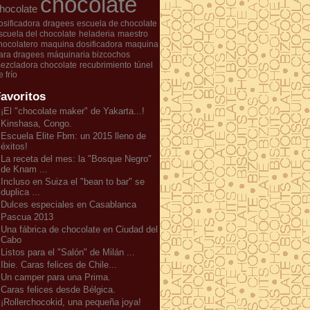
chocolate
hocolate
osificadora
dragees
escuela de chocolate
scuela del chocolate
heladeria
maestro
hocolatero
maquina dosificadora
maquina
ara dragees
máquinaria bizcochos
ezcladora chocolate
recubrimiento
túnel
e frío
avoritos
¡El "chocolate maker" de Yakarta...!
Kinshasa, Congo.
Escuela Elite Fbm: un 2015 lleno de
éxitos!
La receta del mes: la "Bosque Negro"
de Knam ...
Incluso en Suiza el "bean to bar" se
duplica ...
Dulces especiales en Casablanca
Pascua 2013
Una fábrica de chocolate en Ciudad del
Cabo
Listos para el "Salón" de Milán ...
Ibie. Caras felices de Chile...
Un camper para una Prima.
Caras felices desde Bélgica.
¡Rollerchocokid, una pequeña joya!