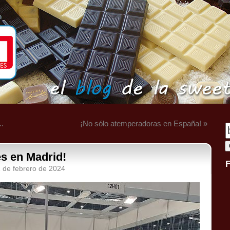
..
¡No sólo atemperadoras en España! »
es en Madrid!
1 de febrero de 2024