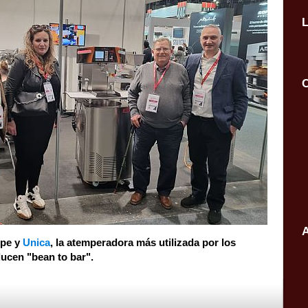
C
A
ppe y
Unica
, la atemperadora más utilizada por los
ucen "bean to bar".