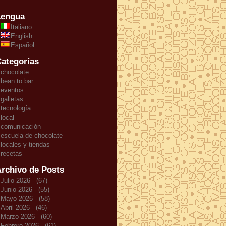
Lengua
Italiano
English
Español
ategorías
chocolate
bean to bar
eventos
galletas
tecnología
local
comunicación
escuela de chocolate
locales y tiendas
recetas
rchivo de Posts
Julio 2026 - (67)
Junio 2026 - (55)
Mayo 2026 - (58)
Abril 2026 - (46)
Marzo 2026 - (60)
Febrero 2026 - (61)