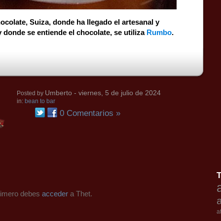
hocolate, Suiza, donde ha llegado el artesanal y
donde se entiende el chocolate, se utiliza
Rumbo
.
Umberto
- viernes, 5 de julio de 2024
Posted by
in:
bean to bar
0 Comentarios »
primero debes
acceder
a Thet.
a