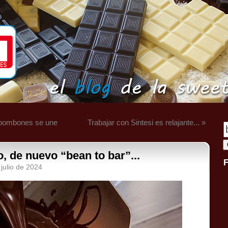
 bombones se une
Trabajar con Sintesi es relajante... »
 de nuevo “bean to bar”...
 julio de 2024