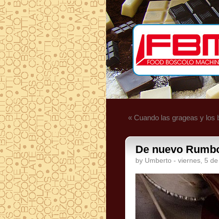
« Cuando las grageas y los
De nuevo Rumbo,
by Umberto - viernes, 5 de