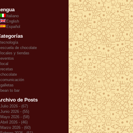
Lengua
Italiano
English
Español
ategorías
tecnología
escuela de chocolate
locales y tiendas
eventos
local
recetas
chocolate
comunicación
galletas
bean to bar
rchivo de Posts
Julio 2026 - (67)
Junio 2026 - (55)
Mayo 2026 - (58)
Abril 2026 - (46)
Marzo 2026 - (60)
Febrero 2026 - (61)