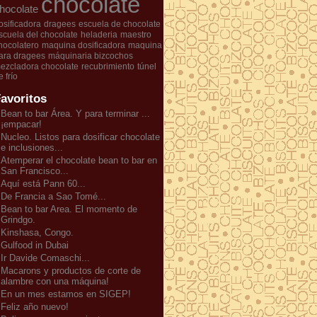
chocolate
hocolate
osificadora
dragees
escuela de chocolate
scuela del chocolate
heladeria
maestro
hocolatero
maquina dosificadora
maquina
ara dragees
máquinaria bizcochos
ezcladora chocolate
recubrimiento
túnel
e frío
avoritos
Bean to bar Área. Y para terminar ...
¡empacar!
Nucleo. Listos para dosificar chocolate
e inclusiones...
Atemperar el chocolate bean to bar en
San Francisco...
Aquí está Pann 60...
De Francia a Sao Tomé...
Bean to bar Area. El momento de
Grindgo.
Kinshasa, Congo.
Gulfood in Dubai
Ir Davide Comaschi...
Macarons y productos de corte de
alambre con una máquina!
En un mes estamos en SIGEP!
Feliz año nuevo!