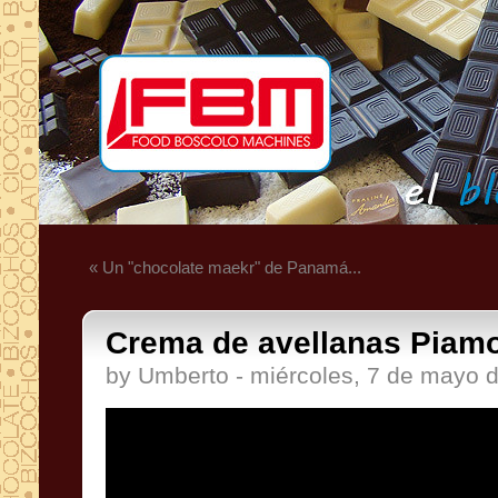
« Un "chocolate maekr" de Panamá...
Crema de avellanas Piamo
by Umberto - miércoles, 7 de mayo 