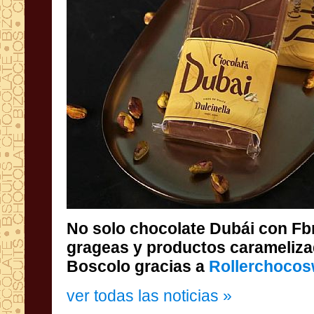
No solo chocolate Dubái con Fb
grageas y productos caramelizad
Boscolo gracias a
Rollerchocos
ver todas las noticias »