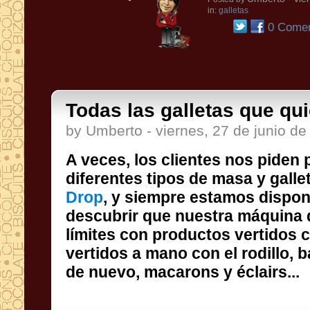
in:
galletas
0 Comen
Todas las galletas que qui
by Umberto - viernes, 27 de junio de
A veces, los clientes nos piden
diferentes tipos de masa y gall
Drop
, y siempre estamos dispon
descubrir que nuestra máqui
límites con productos vert
vertidos a mano con el rodillo
de nuevo, macarons y éclairs...