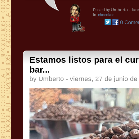
Umberto
- lun
Posted by
in:
chocolate
0 Comen
Estamos listos para el cu
bar...
by Umberto - viernes, 27 de junio de