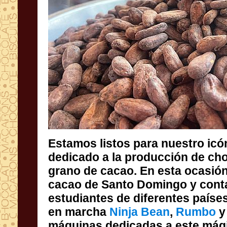
Estamos listos para nuestro icó
dedicado a la producción de chocolate 
grano de cacao. En esta ocasión, pr
cacao de Santo Domingo y cont
estudiantes de diferentes países listo
en marcha
Ninja Bean
,
Rumbo
y
máqu