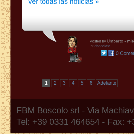
ver todas las noticias »
Umberto
- mié
Posted by
in:
chocolate
0 Comen
1
2
3
4
5
6
Adelante
FBM Boscolo srl - Via Machia
Tel: +39 0331 464654 - Fax: 