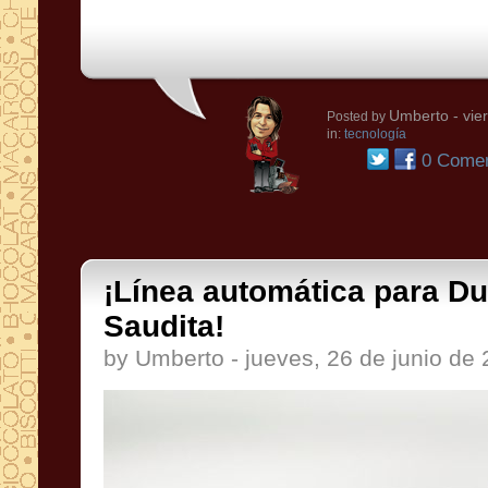
Umberto
- vie
Posted by
in:
tecnología
0 Comen
¡Línea automática para Du
Saudita!
by Umberto - jueves, 26 de junio de