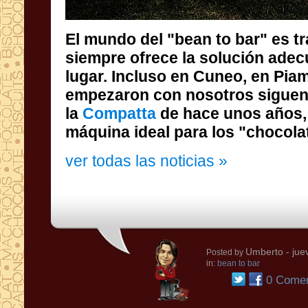
El mundo del "bean to bar" es t
siempre ofrece la solución adecu
lugar. Incluso en Cuneo, en Pi
empezaron con nosotros siguen c
la
Compatta
de hace unos años,
máquina ideal para los "chocola
ver todas las noticias »
Umberto
- jue
Posted by
in:
bean to bar
0 Comen