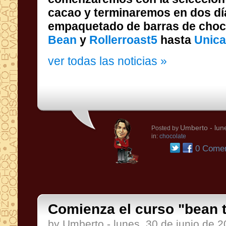
empaquetado de barras de choc
Bean
y
Rollerroast5
hasta
Unica
ver todas las noticias »
Umberto
- lun
Posted by
in:
chocolate
0 Comen
Comienza el curso "bean to
by Umberto - lunes, 30 de junio de 