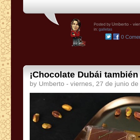
Umberto
- vie
Posted by
in:
galletas
0 Comen
¡Chocolate Dubái también
by Umberto - viernes, 27 de junio de