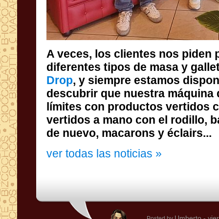
A veces, los clientes nos piden
diferentes tipos de masa y gall
Drop
, y siempre estamos dispon
descubrir que nuestra máqui
límites con productos vert
vertidos a mano con el rodillo
de nuevo, macarons y éclairs...
ver todas las noticias »
Umberto
- vie
Posted by