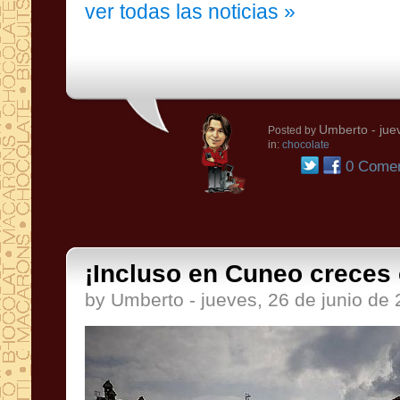
ver todas las noticias »
Umberto
- jue
Posted by
in:
chocolate
0 Comen
¡Incluso en Cuneo creces
by Umberto - jueves, 26 de junio de