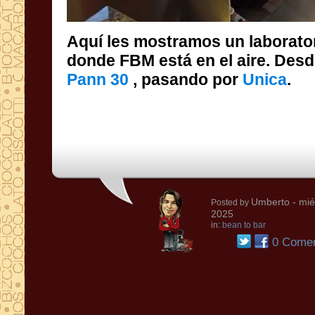
Aquí les mostramos un laborator
donde FBM está en el aire. Des
Pann 30
, pasando por
Unica
.
Umberto
- mié
Posted by
2025
in:
bean to bar
0 Comen