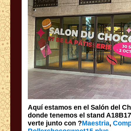
Aquí estamos en el Salón del Ch
donde tenemos el stand A18
verte junto con ?
Maestria
,
Comp