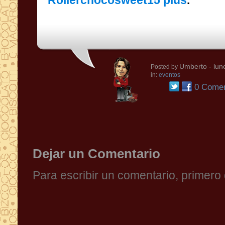
Rollerchocosweet15 plus
.
Umberto
- lun
Posted by
in:
eventos
0 Comen
Dejar un Comentario
Para escribir un comentario, primer