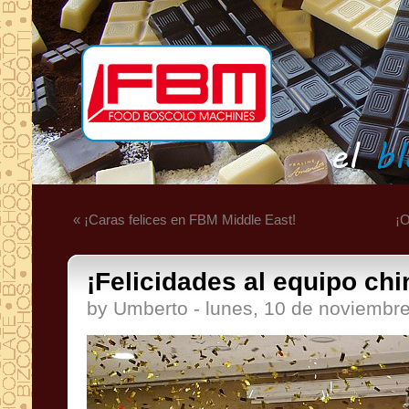
« ¡Caras felices en FBM Middle East!
¡O
¡Felicidades al equipo chi
by Umberto - lunes, 10 de noviembr