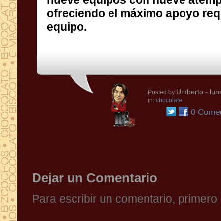
equipo.
Umberto
- lun
Posted by
in:
chocolate
0 Comen
Dejar un Comentario
Para escribir un comentario, primer