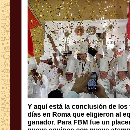
Y aquí está la conclusión de lo
días en Roma que eligieron al
ganador. Para FBM fue un pl
nueve equipos con nueve 
ofreciendo el máximo apoyo 