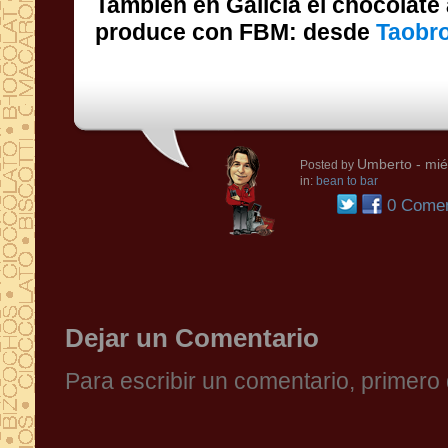
También en Galicia el chocolate 
produce con FBM: desde
Taobr
Umberto
- mié
Posted by
in:
bean to bar
0 Comen
Dejar un Comentario
Para escribir un comentario, primer