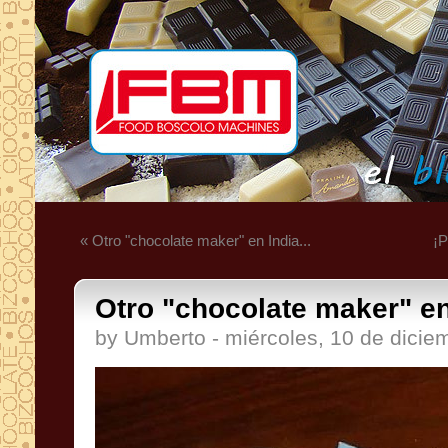
« Otro "chocolate maker" en India...
¡P
Otro "chocolate maker" en
by Umberto - miércoles, 10 de dicie