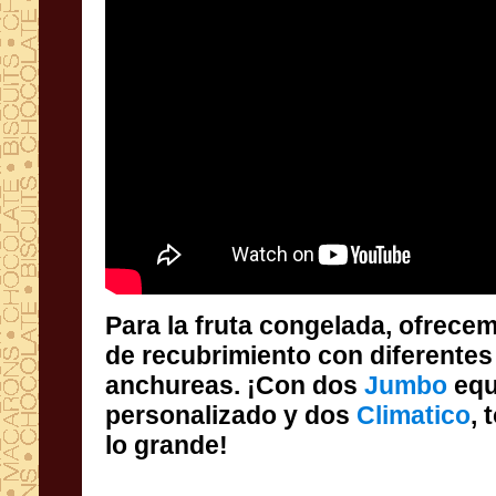
Para la fruta congelada, ofrece
de recubrimiento con diferen
anchureas. ¡Con dos
Jumbo
equ
personalizado y dos
Climatico
, 
lo grande!