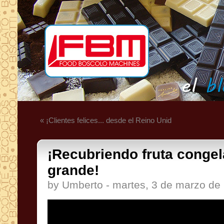
« ¡Clientes felices... desde el Reino Unid
¡Recubriendo fruta congel
grande!
by Umberto - martes, 3 de marzo de